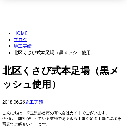
BLOG
メールフォーム
HOME
ブログ
施工実績
北区くさび式本足場（黒メッシュ使用）
北区くさび式本足場（黒メ
ッシュ使用）
2018.06.26
施工実績
こんにちは、埼玉県越谷市の有限会社カイトでございます。
今回は、弊社が行っている業務である仮設工事や足場工事の現場を
写真でご紹介いたします。