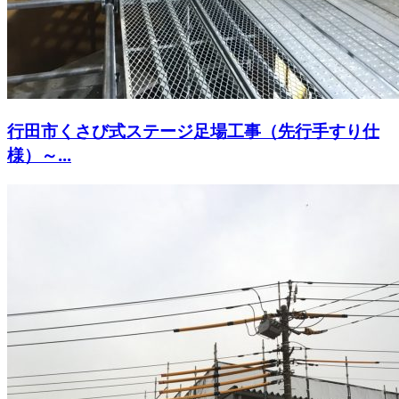
行田市くさび式ステージ足場工事（先行手すり仕
様）～...